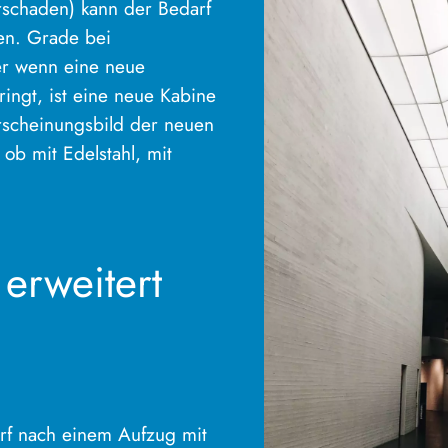
rschaden) kann der Bedarf
en. Grade bei
er wenn eine neue
ingt, ist eine neue Kabine
Erscheinungsbild der neuen
ob mit Edelstahl, mit
erweitert
rf nach einem Aufzug mit