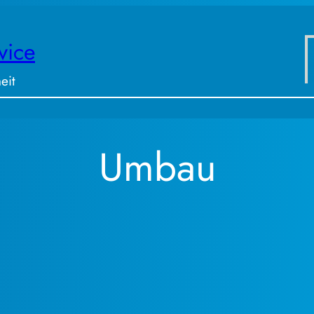
vice
eit
Umbau