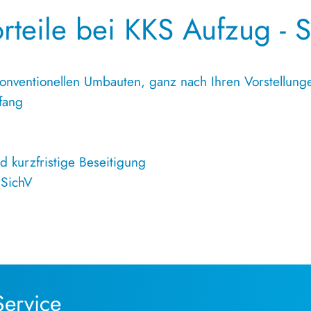
orteile bei KKS Aufzug ‑ 
onventionellen Umbauten, ganz nach Ihren Vorstellun
mfang
 kurzfristige Beseitigung
trSichV
Service