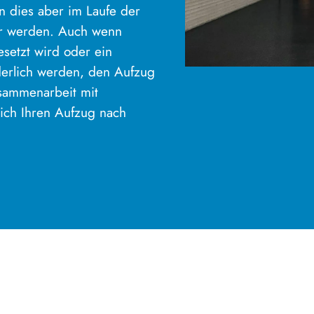
n dies aber im Laufe der
er werden. Auch wenn
setzt wird oder ein
derlich werden, den Aufzug
usammenarbeit mit
ich Ihren Aufzug nach